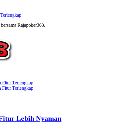
 Terlengkap
at bersama Rajapoker363.
 Fitur Terlengkap
 Fitur Terlengkap
 Fitur Lebih Nyaman