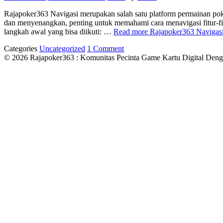
Rajapoker363 Navigasi merupakan salah satu platform permainan po
dan menyenangkan, penting untuk memahami cara menavigasi fitur-fi
langkah awal yang bisa diikuti: …
Read more
Rajapoker363 Navigasi
Categories
Uncategorized
1 Comment
© 2026 Rajapoker363 : Komunitas Pecinta Game Kartu Digital Deng